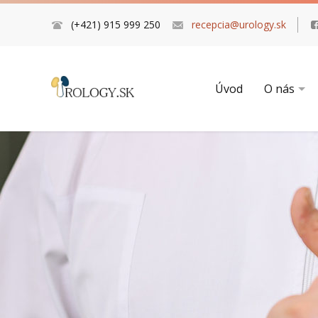
(+421) 915 999 250
recepcia@urology.sk
Úvod
O nás