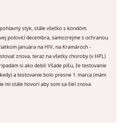
ohlavný styk, stále všetko s kondóm.
rvej polovici decembra, samozrejme s ochranou.
čiatkom januára na HIV, na Kramároch -
testovať znova, teraz na všetky choroby (v HPL)
ripadám si ako debil. Všade píšu, že testovanie
kedy) a testovanie bolo presne 1. marca (mám
e mi stále hovorí aby som sa šiel znova