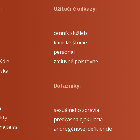
:
Užitočné odkazy:
cenník služieb
klinické štúdie
personál
ýdie
zmluvné poisťovne
avka
Dotazníky:
á
m
sexuálneho zdravia
kty
predčasná ejakulácia
najte sa
androgénovej deficiencie