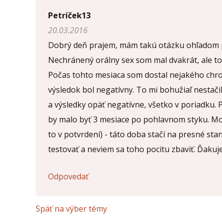
Napíšte otázku
Petríček13
20.03.2016
Meno (
*
)
Dobrý deň prajem, mám takú otázku ohľadom po
Nechránený orálny sex som mal dvakrát, ale to
Počas tohto mesiaca som dostal nejakého chro
Komentár (
*
)
výsledok bol negatívny. To mi bohužiaľ nestačil
a výsledky opäť negatívne, všetko v poriadku. P
by malo byť 3 mesiace po pohlavnom styku. Mo
to v potvrdení) - táto doba stačí na presné st
Opíšte prvé 4 písmená zo slova "
pohlavné
" (
*
):
testovať a neviem sa toho pocitu zbaviť. Ďak
Odpovedať
Späť na výber témy