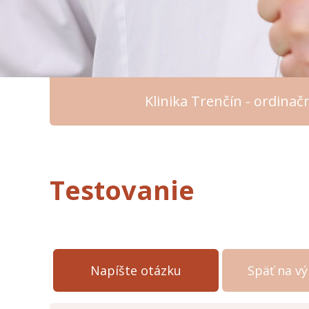
Klinika Trenčín - ordina
Testovanie
Napíšte otázku
Späť na v