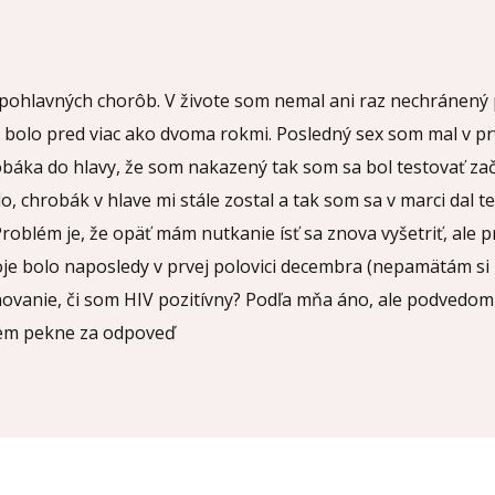
hlavných chorôb. V živote som nemal ani raz nechránený p
 bolo pred viac ako dvoma rokmi. Posledný sex som mal v p
báka do hlavy, že som nakazený tak som sa bol testovať za
o, chrobák v hlave mi stále zostal a tak som sa v marci dal 
roblém je, že opäť mám nutkanie ísť sa znova vyšetriť, ale p
je bolo naposledy v prvej polovici decembra (nepamätám si 
anovanie, či som HIV pozitívny? Podľa mňa áno, ale podvedomi
ujem pekne za odpoveď