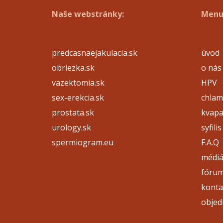
Naše webstránky:
Menu
predcasnaejakulacia.sk
úvod
obriezka.sk
o nás
vazektomia.sk
HPV
sex-erekcia.sk
chlam
prostata.sk
kvap
urology.sk
syfilis
spermiogram.eu
F.A.Q
médi
fóru
konta
objed