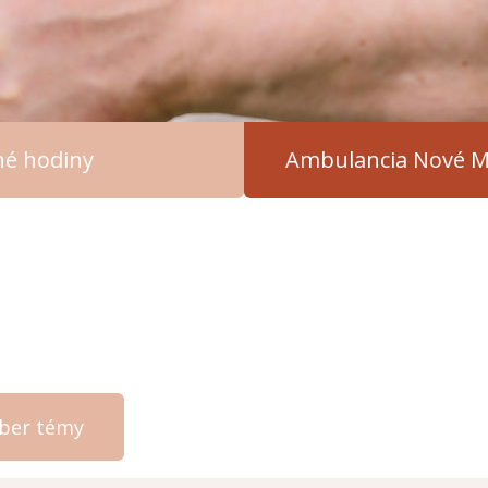
čné hodiny
Ambulancia Nové M
ýber témy