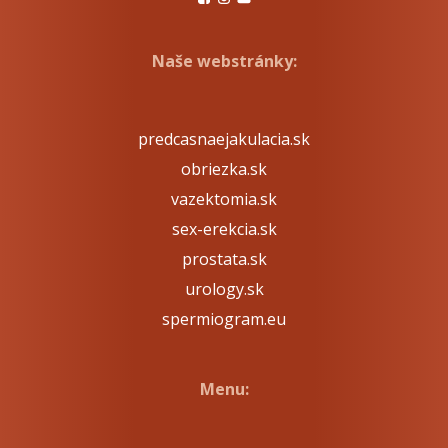
Naše webstránky:
predcasnaejakulacia.sk
obriezka.sk
vazektomia.sk
sex-erekcia.sk
prostata.sk
urology.sk
spermiogram.eu
Menu: