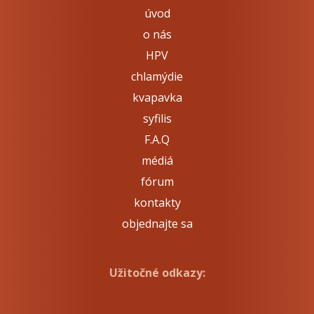
úvod
o nás
HPV
chlamýdie
kvapavka
syfilis
F.A.Q
médiá
fórum
kontakty
objednajte sa
Užitočné odkazy: