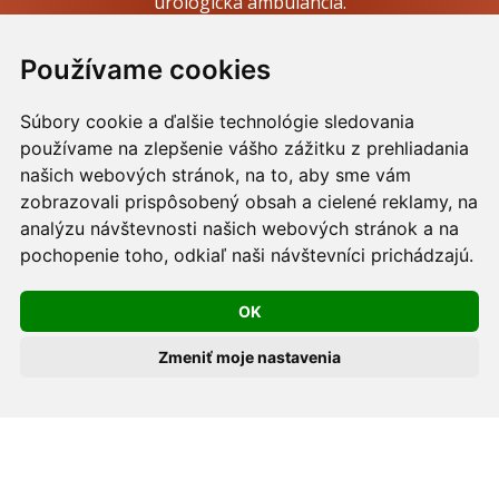
urologická ambulancia.
Webdesign:
Tomáš Levčík
pre RSbros.
Používame cookies
Informačná povinnosť -
Ochrana osobných údajov v
Súbory cookie a ďalšie technológie sledovania
podmienkach prevádzkovateľa.
používame na zlepšenie vášho zážitku z prehliadania
Používame cookies -
nastavenie cookies.
našich webových stránok, na to, aby sme vám
zobrazovali prispôsobený obsah a cielené reklamy, na
Skopírovaním textu alebo časti textu z akejkoľvek
analýzu návštevnosti našich webových stránok a na
pochopenie toho, odkiaľ naši návštevníci prichádzajú.
stránky tohto webu a jeho umiestnením na iný web
porušíte práva MUDr. Romana Sokola, PhD., MPH, ako
OK
aj práva ďalších osôb zúčastnených na tvorbe obsahu
pre tento web.
Zmeniť moje nastavenia