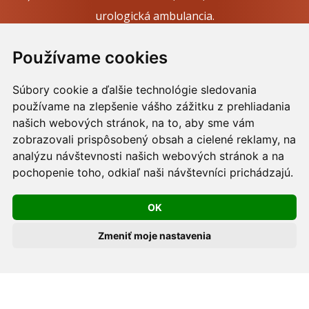
urologická ambulancia.
Webdesign:
Tomáš Levčík
pre RSbros.
Používame cookies
Informačná povinnosť -
Ochrana osobných údajov v
Súbory cookie a ďalšie technológie sledovania
podmienkach prevádzkovateľa.
používame na zlepšenie vášho zážitku z prehliadania
Používame cookies -
nastavenie cookies.
našich webových stránok, na to, aby sme vám
zobrazovali prispôsobený obsah a cielené reklamy, na
Skopírovaním textu alebo časti textu z akejkoľvek
analýzu návštevnosti našich webových stránok a na
pochopenie toho, odkiaľ naši návštevníci prichádzajú.
stránky tohto webu a jeho umiestnením na iný web
porušíte práva MUDr. Romana Sokola, PhD., MPH, ako
OK
aj práva ďalších osôb zúčastnených na tvorbe obsahu
pre tento web.
Zmeniť moje nastavenia