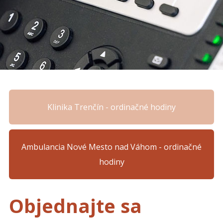
Klinika Trenčín - ordinačné hodiny
Ambulancia Nové Mesto nad Váhom - ordinačné
hodiny
Objednajte sa