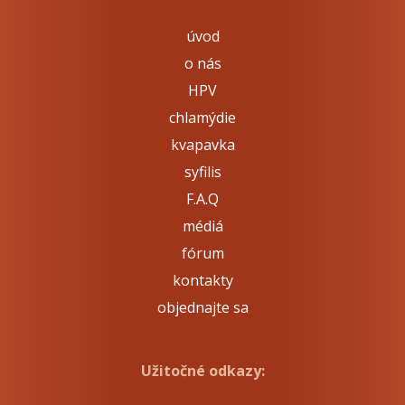
úvod
o nás
HPV
chlamýdie
kvapavka
syfilis
F.A.Q
médiá
fórum
kontakty
objednajte sa
Užitočné odkazy: