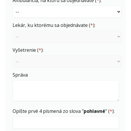
Ambulancia, na ktorú sa objednávate (
*
):
Lekár, ku ktorému sa objednávate (
*
):
Vyšetrenie (
*
):
Správa
Opíšte prvé 4 písmená zo slova "
pohlavné
" (
*
):