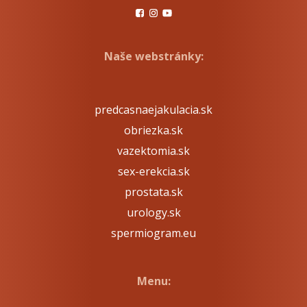
Naše webstránky:
predcasnaejakulacia.sk
obriezka.sk
vazektomia.sk
sex-erekcia.sk
prostata.sk
urology.sk
spermiogram.eu
Menu: