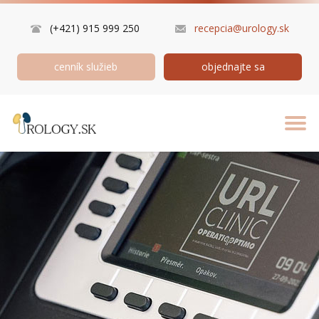
(+421) 915 999 250
recepcia@urology.sk
cenník služieb
objednajte sa