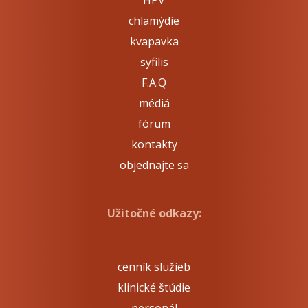
HPV
chlamýdie
kvapavka
syfilis
F.A.Q
médiá
fórum
kontakty
objednajte sa
Užitočné odkazy:
cenník služieb
klinické štúdie