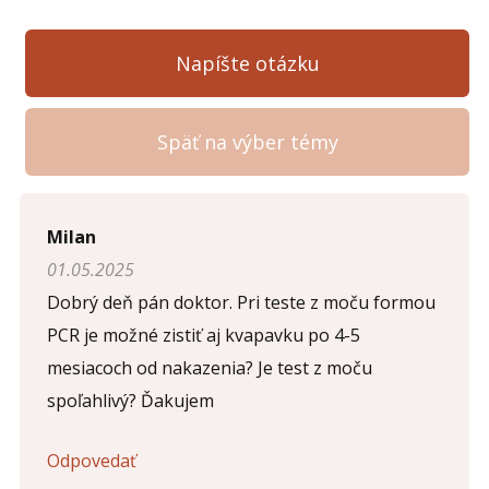
Napíšte otázku
Späť na výber témy
Napíšte otázku
Milan
01.05.2025
Meno (
*
)
Dobrý deň pán doktor. Pri teste z moču formou
PCR je možné zistiť aj kvapavku po 4-5
mesiacoch od nakazenia? Je test z moču
Komentár (
*
)
spoľahlivý? Ďakujem
Odpovedať