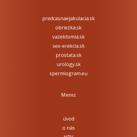
predcasnaejakulacia.sk
obriezka.sk
vazektomia.sk
sex-erekcia.sk
prostata.sk
urology.sk
spermiogram.eu
Menu:
úvod
o nás