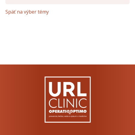
Opíšte prvé 4 písmená zo slova "
pohlavné
" (
*
):
Späť na výber témy