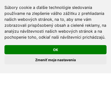
Informačná povinnosť -
Ochrana osobných údajov v
Súbory cookie a ďalšie technológie sledovania
podmienkach prevádzkovateľa.
používame na zlepšenie vášho zážitku z prehliadania
Používame cookies -
nastavenie cookies.
našich webových stránok, na to, aby sme vám
zobrazovali prispôsobený obsah a cielené reklamy, na
Skopírovaním textu alebo časti textu z akejkoľvek
analýzu návštevnosti našich webových stránok a na
pochopenie toho, odkiaľ naši návštevníci prichádzajú.
stránky tohto webu a jeho umiestnením na iný web
porušíte práva MUDr. Romana Sokola, PhD., MPH, ako
OK
aj práva ďalších osôb zúčastnených na tvorbe obsahu
pre tento web.
Zmeniť moje nastavenia