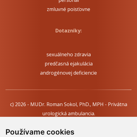
personál
zmluvné poisťovne
Dotazníky:
sexuálneho zdravia
predčasná ejakulácia
androgénovej deficiencie
c) 2026 - MUDr. Roman Sokol, PhD., MPH - Privátna
urologická ambulancia.
Webdesign:
Tomáš Levčík
pre RSbros.
Používame cookies