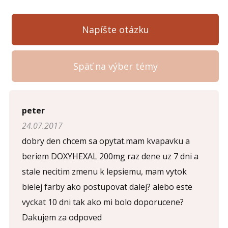
Napíšte otázku
Späť na výber témy
Napíšte otázku
peter
24.07.2017
Meno (
*
)
dobry den chcem sa opytat.mam kvapavku a
beriem DOXYHEXAL 200mg raz dene uz 7 dni a
stale necitim zmenu k lepsiemu, mam vytok
Komentár (
*
)
bielej farby ako postupovat dalej? alebo este
vyckat 10 dni tak ako mi bolo doporucene?
Dakujem za odpoved