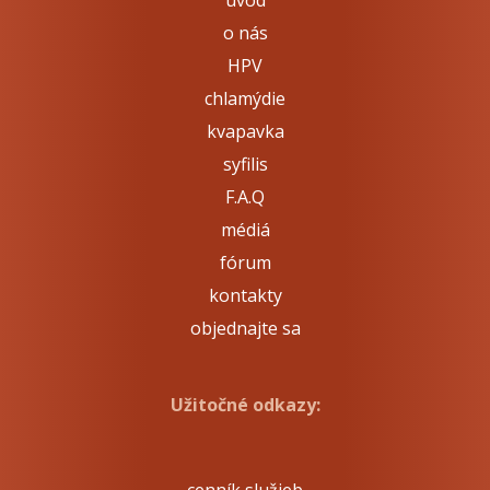
úvod
o nás
HPV
chlamýdie
kvapavka
syfilis
F.A.Q
médiá
fórum
kontakty
objednajte sa
Užitočné odkazy: