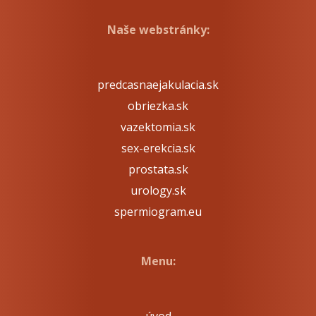
Naše webstránky:
predcasnaejakulacia.sk
obriezka.sk
vazektomia.sk
sex-erekcia.sk
prostata.sk
urology.sk
spermiogram.eu
Menu: