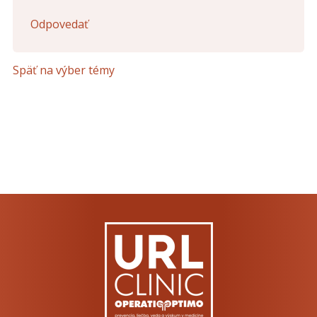
Opíšte prvé 4 písmená zo slova "
pohlavné
" (
*
):
Odpovedať
Späť na výber témy