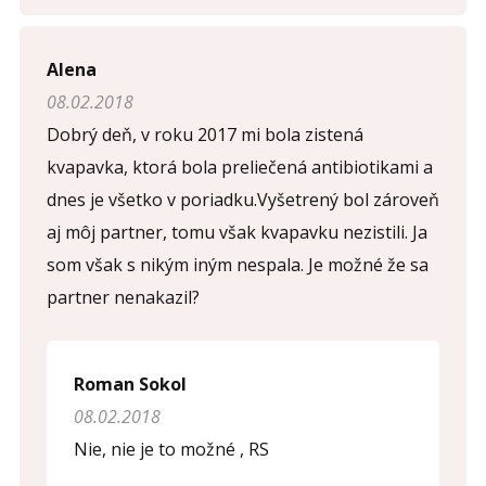
Opíšte prvé 4 písmená zo slova "
pohlavné
" (
*
):
Alena
08.02.2018
Dobrý deň, v roku 2017 mi bola zistená
kvapavka, ktorá bola preliečená antibiotikami a
dnes je všetko v poriadku.Vyšetrený bol zároveň
aj môj partner, tomu však kvapavku nezistili. Ja
som však s nikým iným nespala. Je možné že sa
partner nenakazil?
Roman Sokol
08.02.2018
Nie, nie je to možné , RS