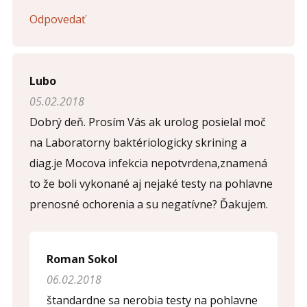
Odpovedať
Lubo
05.02.2018
Dobrý deň. Prosím Vás ak urolog posielal moč
na Laboratorny baktériologicky skrining a
diag.je Mocova infekcia nepotvrdena,znamená
to že boli vykonané aj nejaké testy na pohlavne
prenosné ochorenia a su negatívne? Ďakujem.
Roman Sokol
06.02.2018
štandardne sa nerobia testy na pohlavne