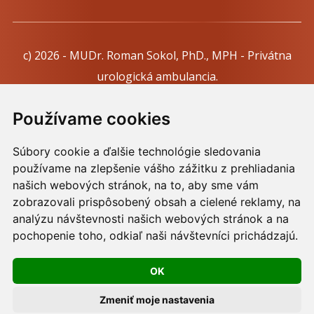
c) 2026 - MUDr. Roman Sokol, PhD., MPH - Privátna
urologická ambulancia.
Webdesign:
Tomáš Levčík
pre RSbros.
Používame cookies
Informačná povinnosť -
Ochrana osobných údajov v
Súbory cookie a ďalšie technológie sledovania
podmienkach prevádzkovateľa.
používame na zlepšenie vášho zážitku z prehliadania
Používame cookies -
nastavenie cookies.
našich webových stránok, na to, aby sme vám
zobrazovali prispôsobený obsah a cielené reklamy, na
Skopírovaním textu alebo časti textu z akejkoľvek
analýzu návštevnosti našich webových stránok a na
pochopenie toho, odkiaľ naši návštevníci prichádzajú.
stránky tohto webu a jeho umiestnením na iný web
porušíte práva MUDr. Romana Sokola, PhD., MPH, ako
OK
aj práva ďalších osôb zúčastnených na tvorbe obsahu
pre tento web.
Zmeniť moje nastavenia