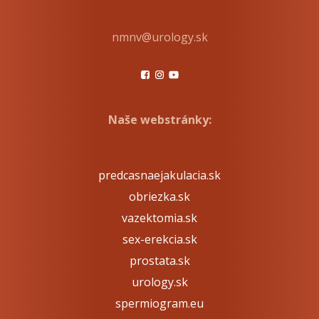
nmnv@urology.sk
Naše webstránky:
predcasnaejakulacia.sk
obriezka.sk
vazektomia.sk
sex-erekcia.sk
prostata.sk
urology.sk
spermiogram.eu