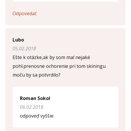
Odpovedať
Lubo
05.02.2018
Ešte k otázke,ak by som mal nejaké
pohl.prenosne ochorenie pri tom skiningu
moču by sa potvrdilo?
Roman Sokol
06.02.2018
odpoveď vyššie