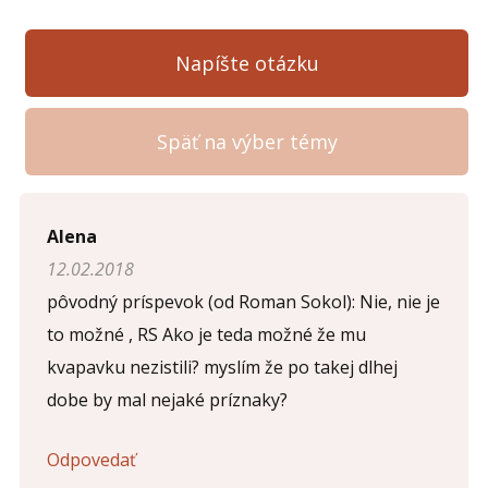
Napíšte otázku
Späť na výber témy
Napíšte otázku
Alena
12.02.2018
Meno (
*
)
pôvodný príspevok (od Roman Sokol): Nie, nie je
to možné , RS Ako je teda možné že mu
kvapavku nezistili? myslím že po takej dlhej
Komentár (
*
)
dobe by mal nejaké príznaky?
Odpovedať