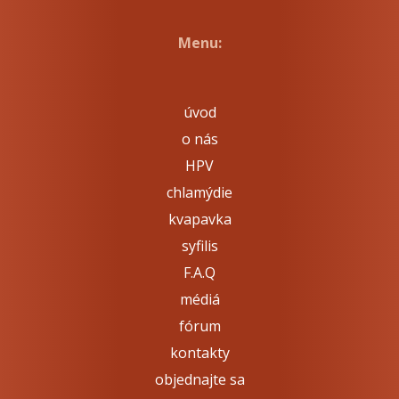
Menu:
úvod
o nás
HPV
chlamýdie
kvapavka
syfilis
F.A.Q
médiá
fórum
kontakty
objednajte sa