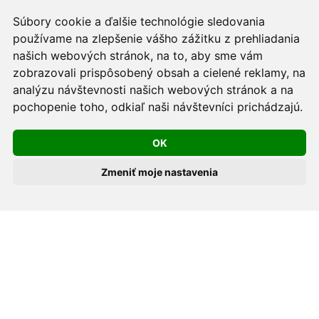
Informačná povinnosť -
Ochrana osobných údajov v
Súbory cookie a ďalšie technológie sledovania
podmienkach prevádzkovateľa.
používame na zlepšenie vášho zážitku z prehliadania
Používame cookies -
nastavenie cookies.
našich webových stránok, na to, aby sme vám
zobrazovali prispôsobený obsah a cielené reklamy, na
Skopírovaním textu alebo časti textu z akejkoľvek
analýzu návštevnosti našich webových stránok a na
pochopenie toho, odkiaľ naši návštevníci prichádzajú.
stránky tohto webu a jeho umiestnením na iný web
porušíte práva MUDr. Romana Sokola, PhD., MPH, ako
OK
aj práva ďalších osôb zúčastnených na tvorbe obsahu
pre tento web.
Zmeniť moje nastavenia