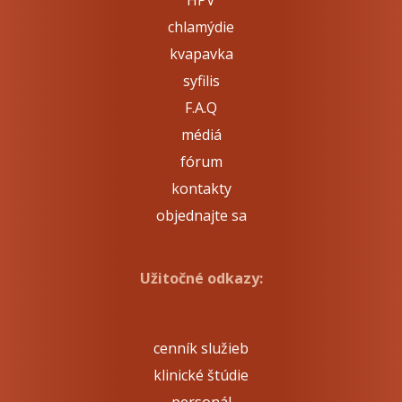
HPV
chlamýdie
kvapavka
syfilis
F.A.Q
médiá
fórum
kontakty
objednajte sa
Užitočné odkazy:
cenník služieb
klinické štúdie