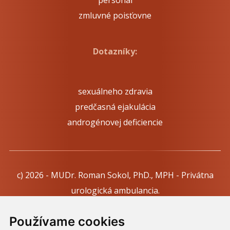
personál
zmluvné poisťovne
Dotazníky:
sexuálneho zdravia
predčasná ejakulácia
androgénovej deficiencie
c) 2026 - MUDr. Roman Sokol, PhD., MPH - Privátna
urologická ambulancia.
Webdesign:
Tomáš Levčík
pre RSbros.
Používame cookies