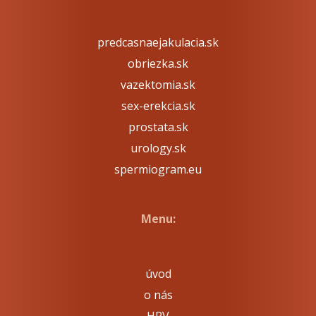
predcasnaejakulacia.sk
obriezka.sk
vazektomia.sk
sex-erekcia.sk
prostata.sk
urology.sk
spermiogram.eu
Menu:
úvod
o nás