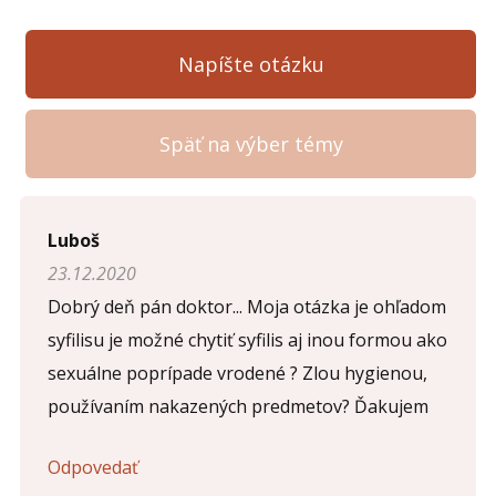
Napíšte otázku
Späť na výber témy
Napíšte otázku
Luboš
23.12.2020
Meno (
*
)
Dobrý deň pán doktor... Moja otázka je ohľadom
syfilisu je možné chytiť syfilis aj inou formou ako
sexuálne poprípade vrodené ? Zlou hygienou,
Komentár (
*
)
používaním nakazených predmetov? Ďakujem
Odpovedať