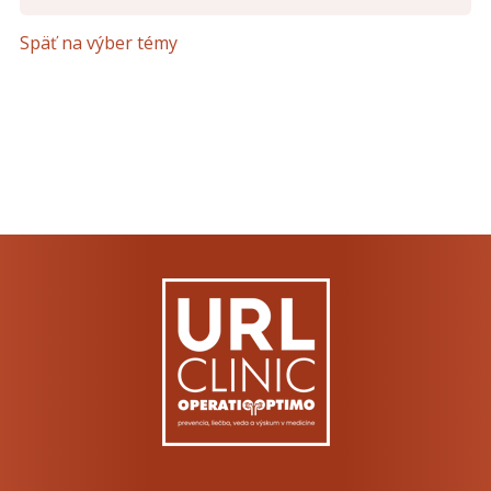
Opíšte prvé 4 písmená zo slova "
pohlavné
" (
*
):
Späť na výber témy