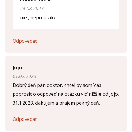
Opíšte prvé 4 písmená zo slova "
pohlavné
" (
*
):
24.08.2023
nie , neprejavilo
Odpovedať
Jojo
01.02.2023
Dobrý deň pán doktor, chcel by som Vás
poprosiť o odpoveď na otázku viď nižšie od Jojo,
31.1.2023. ďakujem a prajem pekný deň.
Odpovedať