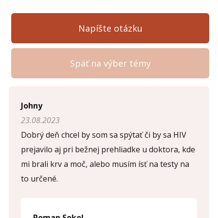
Napíšte otázku
Späť na výber témy
Napíšte otázku
Johny
23.08.2023
Meno (
*
)
Dobrý deň chcel by som sa spýtať či by sa HIV
prejavilo aj pri bežnej prehliadke u doktora, kde
mi brali krv a moč, alebo musím ísť na testy na
Komentár (
*
)
to určené.
Roman Sokol