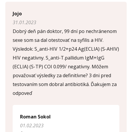
Jojo
31.01.2023
Dobrý deň pán doktor, 99 dní po nechránenom
sexe som sa dal otestovať na syfilis a HIV.
Výsledok: S_anti-HIV 1/2+p24 Ag(ECLIA) (S-AHIV)
HIV negatívny. S_anti-T.pallidum IgM+IgG
(ECLIA) (S-TP) COI 0.099/ negatívny. Môžem
považovať výsledky za definitívne? 3 dni pred
testovaním som dobral antibiotiká. Ďakujem za
odpoveď
Roman Sokol
01.02.2023