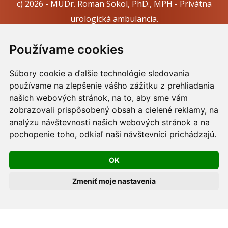
c) 2026 - MUDr. Roman Sokol, PhD., MPH - Privátna
urologická ambulancia.
Webdesign:
Tomáš Levčík
pre RSbros.
Používame cookies
Informačná povinnosť -
Ochrana osobných údajov v
Súbory cookie a ďalšie technológie sledovania
podmienkach prevádzkovateľa.
používame na zlepšenie vášho zážitku z prehliadania
Používame cookies -
nastavenie cookies.
našich webových stránok, na to, aby sme vám
zobrazovali prispôsobený obsah a cielené reklamy, na
Skopírovaním textu alebo časti textu z akejkoľvek
analýzu návštevnosti našich webových stránok a na
pochopenie toho, odkiaľ naši návštevníci prichádzajú.
stránky tohto webu a jeho umiestnením na iný web
porušíte práva MUDr. Romana Sokola, PhD., MPH, ako
OK
aj práva ďalších osôb zúčastnených na tvorbe obsahu
pre tento web.
Zmeniť moje nastavenia