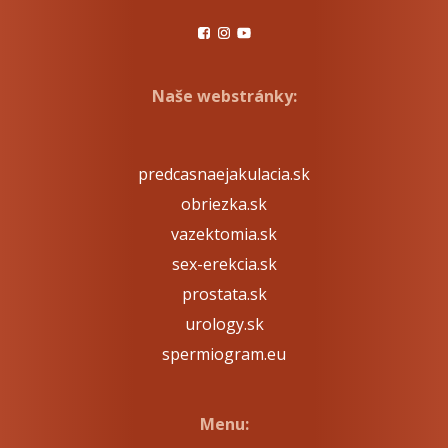
Naše webstránky:
predcasnaejakulacia.sk
obriezka.sk
vazektomia.sk
sex-erekcia.sk
prostata.sk
urology.sk
spermiogram.eu
Menu: