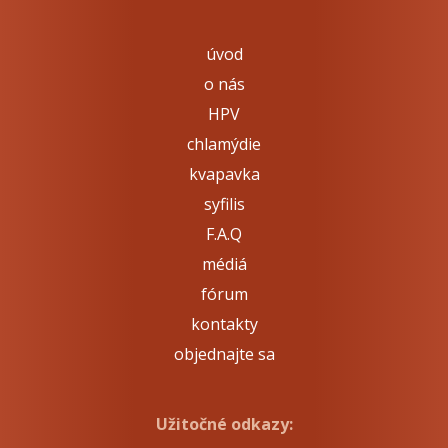
úvod
o nás
HPV
chlamýdie
kvapavka
syfilis
F.A.Q
médiá
fórum
kontakty
objednajte sa
Užitočné odkazy: