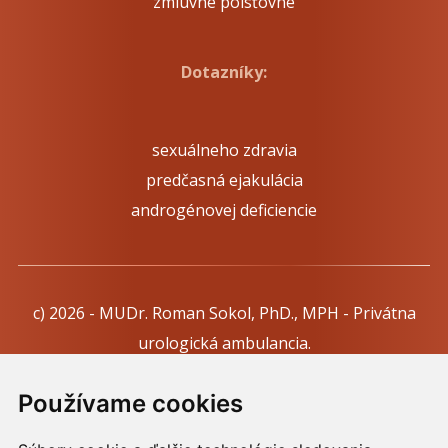
zmluvné poisťovne
Dotazníky:
sexuálneho zdravia
predčasná ejakulácia
androgénovej deficiencie
c) 2026 - MUDr. Roman Sokol, PhD., MPH - Privátna
urologická ambulancia.
Webdesign:
Tomáš Levčík
pre RSbros.
Používame cookies
Informačná povinnosť -
Ochrana osobných údajov v