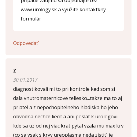
prípade záujmu sa objednajte cez
www.urology.sk a využite kontaktkný
formulár
Odpovedať
Z
30.01.2017
diagnostikovali mi to pri kontrole ked som si
dala vnutromaternicove teliesko...takze ma to aj
priatel a z nepochopitelneho hladiska ho jeho
obvodna nechce liecit a ani poslat k urologovi
kde sa uz od nej viac krat pytal vzala mu max krv
(co sa vsak s krvy ureoplasma neda zistit) je