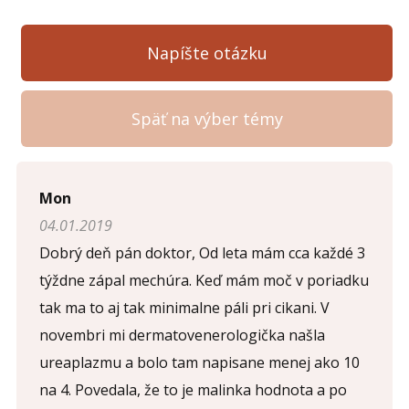
Napíšte otázku
Späť na výber témy
Napíšte otázku
Mon
04.01.2019
Meno (
*
)
Dobrý deň pán doktor, Od leta mám cca každé 3
týždne zápal mechúra. Keď mám moč v poriadku
tak ma to aj tak minimalne páli pri cikani. V
Komentár (
*
)
novembri mi dermatovenerologička našla
ureaplazmu a bolo tam napisane menej ako 10
na 4. Povedala, že to je malinka hodnota a po