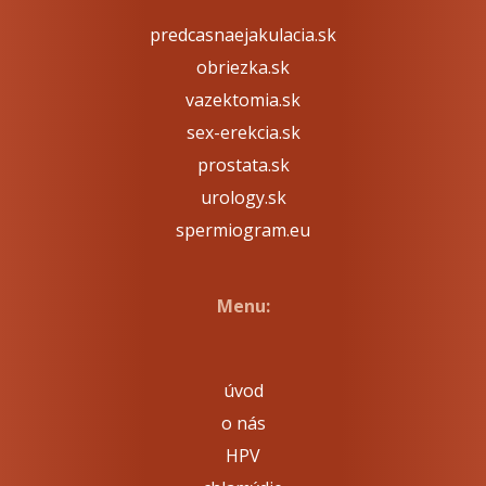
predcasnaejakulacia.sk
obriezka.sk
vazektomia.sk
sex-erekcia.sk
prostata.sk
urology.sk
spermiogram.eu
Menu:
úvod
o nás
HPV