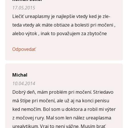
17.05.2015
Liečiť ureaplasmy je najlepšie vtedy ked je zle-
teda vtedy ak máte obtiaze a bolesti pri močeni ,
alebo výtok , inak to považujem za zbytočne
Odpovedať
Michal
10.04.2014
Dobrý deň, mám problém pri močení. Striedavo
má štípe pri močení, ale už aj na konci penisu
ked nemočím. Bol som u doktora a robil mi výter
z močovej rury. Mal som len nález ureaplasma
urealytikum. Vraj to neni vážne. Musím brať