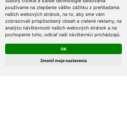
Súbory cookie a ďalšie technológie sledovania
podmienkach prevádzkovateľa.
používame na zlepšenie vášho zážitku z prehliadania
Používame cookies -
nastavenie cookies.
našich webových stránok, na to, aby sme vám
zobrazovali prispôsobený obsah a cielené reklamy, na
Skopírovaním textu alebo časti textu z akejkoľvek
analýzu návštevnosti našich webových stránok a na
pochopenie toho, odkiaľ naši návštevníci prichádzajú.
stránky tohto webu a jeho umiestnením na iný web
porušíte práva MUDr. Romana Sokola, PhD., MPH, ako
OK
aj práva ďalších osôb zúčastnených na tvorbe obsahu
pre tento web.
Zmeniť moje nastavenia