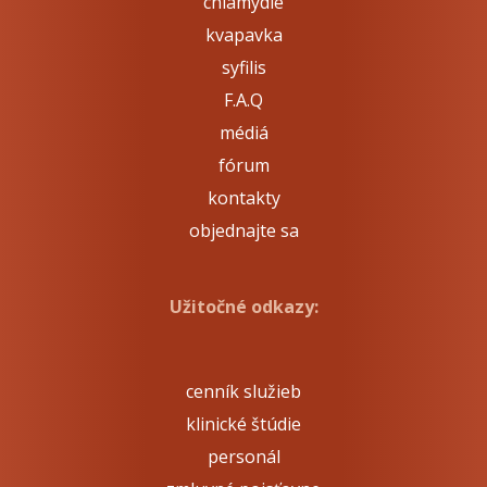
chlamýdie
kvapavka
syfilis
F.A.Q
médiá
fórum
kontakty
objednajte sa
Užitočné odkazy:
cenník služieb
klinické štúdie
personál