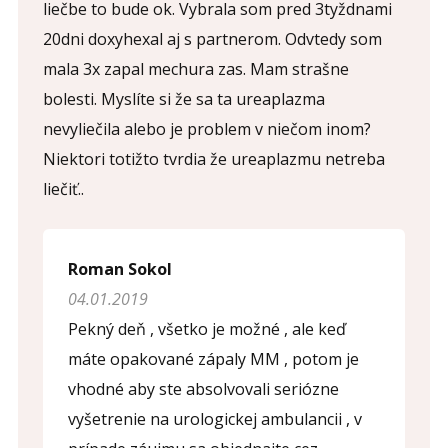
liečbe to bude ok. Vybrala som pred 3tyždnami
Opíšte prvé 4 písmená zo slova "
pohlavné
" (
*
):
20dni doxyhexal aj s partnerom. Odvtedy som
mala 3x zapal mechura zas. Mam strašne
bolesti. Myslíte si že sa ta ureaplazma
nevyliečila alebo je problem v niečom inom?
Niektori totižto tvrdia že ureaplazmu netreba
liečiť..
Roman Sokol
04.01.2019
Pekný deň , všetko je možné , ale keď
máte opakované zápaly MM , potom je
vhodné aby ste absolvovali seriózne
vyšetrenie na urologickej ambulancii , v