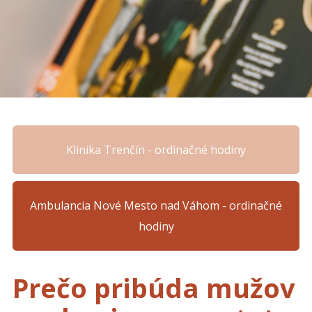
Klinika Trenčín - ordinačné hodiny
Ambulancia Nové Mesto nad Váhom - ordinačné
hodiny
Prečo pribúda mužov