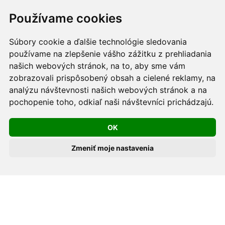
Webdesign:
Tomáš Levčík
pre RSbros.
Používame cookies
Informačná povinnosť -
Ochrana osobných údajov v
Súbory cookie a ďalšie technológie sledovania
podmienkach prevádzkovateľa.
používame na zlepšenie vášho zážitku z prehliadania
Používame cookies -
nastavenie cookies.
našich webových stránok, na to, aby sme vám
zobrazovali prispôsobený obsah a cielené reklamy, na
Skopírovaním textu alebo časti textu z akejkoľvek
analýzu návštevnosti našich webových stránok a na
stránky tohto webu a jeho umiestnením na iný web
pochopenie toho, odkiaľ naši návštevníci prichádzajú.
porušíte práva MUDr. Romana Sokola, PhD., MPH, ako
OK
aj práva ďalších osôb zúčastnených na tvorbe obsahu
pre tento web.
Zmeniť moje nastavenia