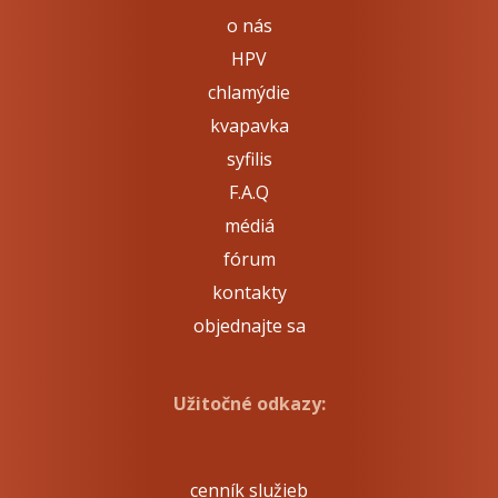
o nás
HPV
chlamýdie
kvapavka
syfilis
F.A.Q
médiá
fórum
kontakty
objednajte sa
Užitočné odkazy:
cenník služieb