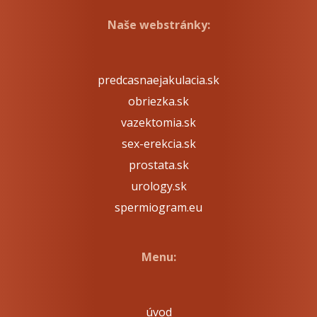
Naše webstránky:
predcasnaejakulacia.sk
obriezka.sk
vazektomia.sk
sex-erekcia.sk
prostata.sk
urology.sk
spermiogram.eu
Menu:
úvod