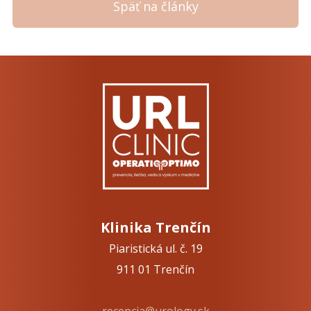
Späť na články
Klinika Trenčín
Piaristická ul. č. 19
911 01 Trenčín
recepcia@urology.sk