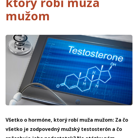
ktorý robí muža
mužom
Všetko o hormóne, ktorý robí muža mužom: Za čo
všetko je zodpovedný mužský testosterón a čo