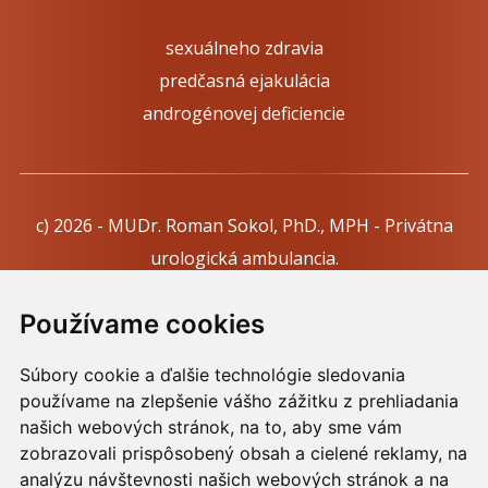
sexuálneho zdravia
predčasná ejakulácia
androgénovej deficiencie
c) 2026 - MUDr. Roman Sokol, PhD., MPH - Privátna
urologická ambulancia.
Webdesign:
Tomáš Levčík
pre RSbros.
Používame cookies
Informačná povinnosť -
Ochrana osobných údajov v
Súbory cookie a ďalšie technológie sledovania
podmienkach prevádzkovateľa.
používame na zlepšenie vášho zážitku z prehliadania
Používame cookies -
nastavenie cookies.
našich webových stránok, na to, aby sme vám
zobrazovali prispôsobený obsah a cielené reklamy, na
Skopírovaním textu alebo časti textu z akejkoľvek
analýzu návštevnosti našich webových stránok a na