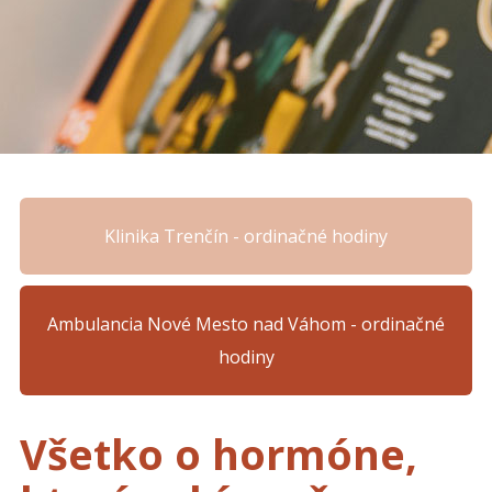
Klinika Trenčín - ordinačné hodiny
Ambulancia Nové Mesto nad Váhom - ordinačné
hodiny
Všetko o hormóne,