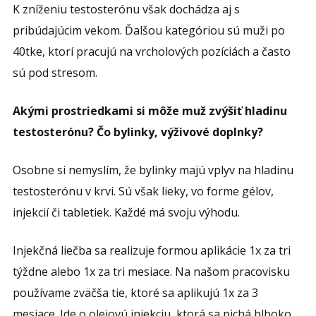
K zníženiu testosterónu však dochádza aj s
pribúdajúcim vekom. Ďalšou kategóriou sú muži po
40tke, ktorí pracujú na vrcholových pozíciách a často
sú pod stresom.
Akými prostriedkami si môže muž zvýšiť hladinu
testosterónu? Čo bylinky, výživové doplnky?
Osobne si nemyslím, že bylinky majú vplyv na hladinu
testosterónu v krvi. Sú však lieky, vo forme gélov,
injekcií či tabletiek. Každé má svoju výhodu.
Injekčná liečba sa realizuje formou aplikácie 1x za tri
týždne alebo 1x za tri mesiace. Na našom pracovisku
používame zväčša tie, ktoré sa aplikujú 1x za 3
mesiace. Ide o olejovú injekciu, ktorá sa pichá hlboko