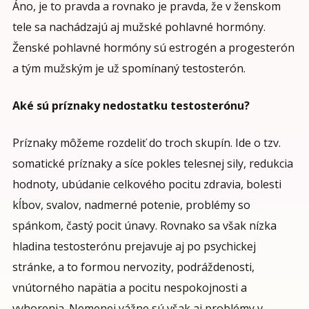
Áno, je to pravda a rovnako je pravda, že v ženskom
tele sa nachádzajú aj mužské pohlavné hormóny.
Ženské pohlavné hormóny sú estrogén a progesterón
a tým mužským je už spomínaný testosterón.
Aké sú príznaky nedostatku testosterónu?
Príznaky môžeme rozdeliť do troch skupín. Ide o tzv.
somatické príznaky a síce pokles telesnej sily, redukcia
hodnoty, ubúdanie celkového pocitu zdravia, bolesti
kĺbov, svalov, nadmerné potenie, problémy so
spánkom, častý pocit únavy. Rovnako sa však nízka
hladina testosterónu prejavuje aj po psychickej
stránke, a to formou nervozity, podráždenosti,
vnútorného napätia a pocitu nespokojnosti a
vyhorenia. Nemenej vážne sú však aj problémy v