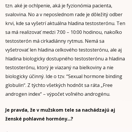
tzn. aké je ochlpenie, aká je fyzionómia pacienta,
svalovina. No a v neposlednom rade je dôležitý odber
krvi, kde sa vyšetrí aktuálna hladina testosterónu. Ten
sa má realizovať medzi 7:00 – 10:00 hodinou, nakoľko
testosterón má cirkadiánny rytmus. Nemá sa
vyšetrovať len hladina celkového testosterónu, ale aj
hladina biologicky dostupného testosterónu a hladina
testosterónu, ktorý je viazaný na bielkoviny a nie
biologicky účinný. Ide o tzv. “Sexual hormone binding
globulin“. Z týchto všetkých hodnôt sa ráta „Free
androgen index“ – výpočet voľného androgénu.
Je pravda, že v mužskom tele sa nachádzajú aj
ženské pohlavné hormóny...?