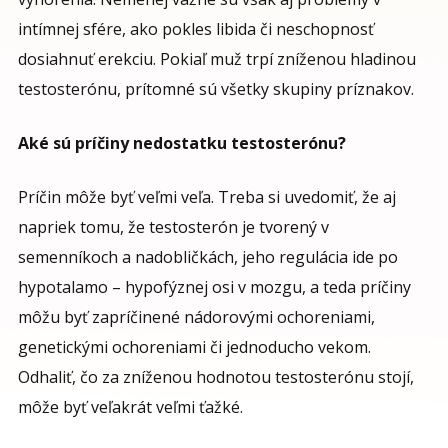
intímnej sfére, ako pokles libida či neschopnosť
dosiahnuť erekciu. Pokiaľ muž trpí zníženou hladinou
testosterónu, prítomné sú všetky skupiny príznakov.
Aké sú príčiny nedostatku testosterónu?
Príčin môže byť veľmi veľa. Treba si uvedomiť, že aj
napriek tomu, že testosterón je tvorený v
semenníkoch a nadobličkách, jeho regulácia ide po
hypotalamo – hypofýznej osi v mozgu, a teda príčiny
môžu byť zapríčinené nádorovými ochoreniami,
genetickými ochoreniami či jednoducho vekom.
Odhaliť, čo za zníženou hodnotou testosterónu stojí,
môže byť veľakrát veľmi ťažké.