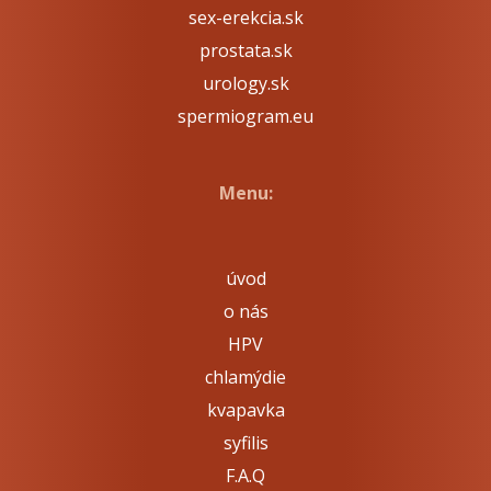
sex-erekcia.sk
prostata.sk
urology.sk
spermiogram.eu
Menu:
úvod
o nás
HPV
chlamýdie
kvapavka
syfilis
F.A.Q