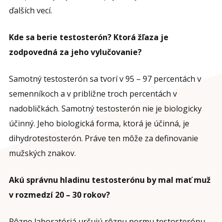
ďalších vecí.
Kde sa berie testosterón? Ktorá žľaza je
zodpovedná za jeho vylučovanie?
Samotný testosterón sa tvorí v 95 – 97 percentách v
semenníkoch a v približne troch percentách v
nadobličkách. Samotný testosterón nie je biologicky
účinný. Jeho biologická forma, ktorá je účinná, je
dihydrotestosterón. Práve ten môže za definovanie
mužských znakov.
Akú správnu hladinu testosterónu by mal mať muž
v rozmedzí 20 – 30 rokov?
Rôzne laboratóriá určujú rôznu normu testosterónu.