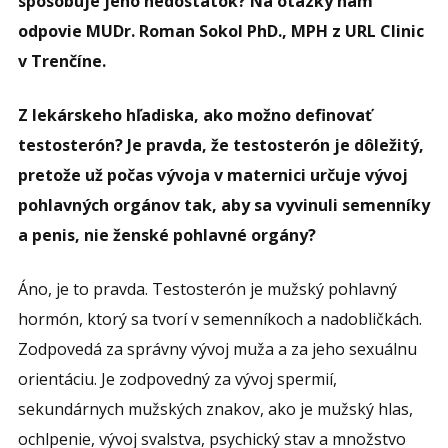
spôsobuje jeho nedostatok? Na otázky nám
odpovie MUDr. Roman Sokol PhD., MPH z URL Clinic
v Trenčíne.
Z lekárskeho hľadiska, ako možno definovať
testosterón? Je pravda, že testosterón je dôležitý,
pretože už počas vývoja v maternici určuje vývoj
pohlavných orgánov tak, aby sa vyvinuli semenníky
a penis, nie ženské pohlavné orgány?
Áno, je to pravda. Testosterón je mužský pohlavný
hormón, ktorý sa tvorí v semenníkoch a nadobličkách.
Zodpovedá za správny vývoj muža a za jeho sexuálnu
orientáciu. Je zodpovedný za vývoj spermií,
sekundárnych mužských znakov, ako je mužský hlas,
ochlpenie, vývoj svalstva, psychický stav a množstvo