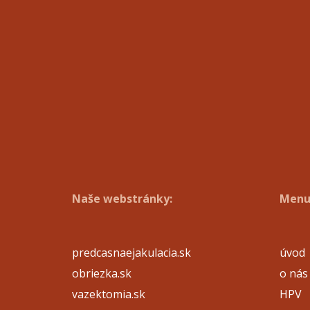
Naše webstránky:
Menu
predcasnaejakulacia.sk
úvod
obriezka.sk
o nás
vazektomia.sk
HPV