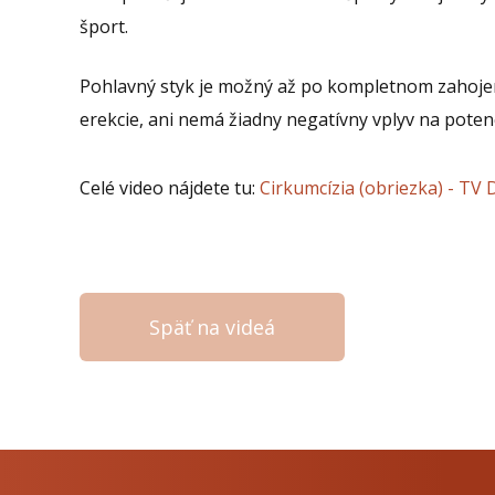
šport.
Pohlavný styk je možný až po kompletnom zahojen
erekcie, ani nemá žiadny negatívny vplyv na poten
Celé video nájdete tu:
Cirkumcízia (obriezka) - TV
Späť na videá