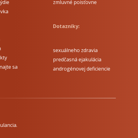
ýdie
zmluvné poisťovne
avka
Dotazníky:
á
m
sexuálneho zdravia
kty
predčasná ejakulácia
najte sa
androgénovej deficiencie
ulancia.