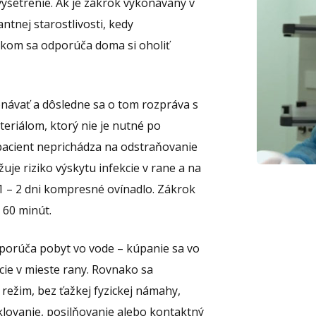
yšetrenie. Ak je zákrok vykonávaný v
ntnej starostlivosti, kedy
okom sa odporúča doma si oholiť
onávať a dôsledne sa o tom rozpráva s
eriálom, ktorý nie je nutné po
pacient neprichádza na odstraňovanie
žuje riziko výskytu infekcie v rane a na
 – 2 dni kompresné ovínadlo. Zákrok
 60 minút.
odporúča pobyt vo vode – kúpanie sa vo
kcie v mieste rany. Rovnako sa
ežim, bez ťažkej fyzickej námahy,
lovanie, posilňovanie alebo kontaktný