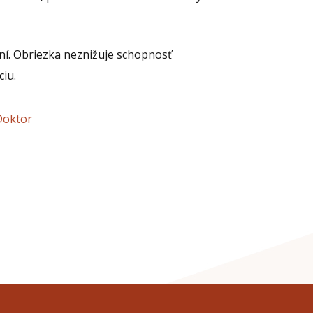
í. Obriezka neznižuje schopnosť
ciu.
 Doktor