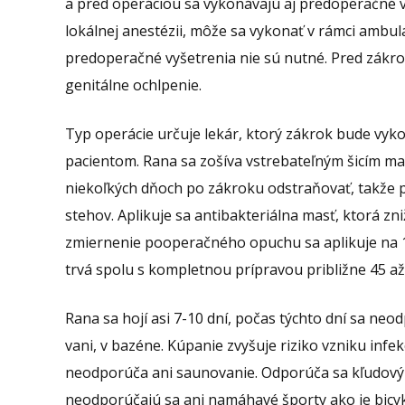
a pred operáciou sa vykonávajú aj predoperačné v
lokálnej anestézii, môže sa vykonať v rámci ambula
predoperačné vyšetrenia nie sú nutné. Pred zákr
genitálne ochlpenie.
Typ operácie určuje lekár, ktorý zákrok bude vyk
pacientom. Rana sa zošíva vstrebateľným šicím mat
niekoľkých dňoch po zákroku odstraňovať, takže 
stehov. Aplikuje sa antibakteriálna masť, ktorá zni
zmiernenie pooperačného opuchu sa aplikuje na 1
trvá spolu s kompletnou prípravou približne 45 až
Rana sa hojí asi 7-10 dní, počas týchto dní sa ne
vani, v bazéne. Kúpanie zvyšuje riziko vzniku infe
neodporúča ani saunovanie. Odporúča sa kľudový r
neodporúčajú sa ani namáhavé športy ako je bicyk