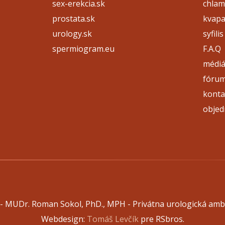
sex-erekcia.sk
chlam
prostata.sk
kvap
urology.sk
syfilis
spermiogram.eu
F.A.Q
médi
fóru
konta
objed
 - MUDr. Roman Sokol, PhD., MPH - Privátna urologická amb
Webdesign:
Tomáš Levčík
pre RSbros.