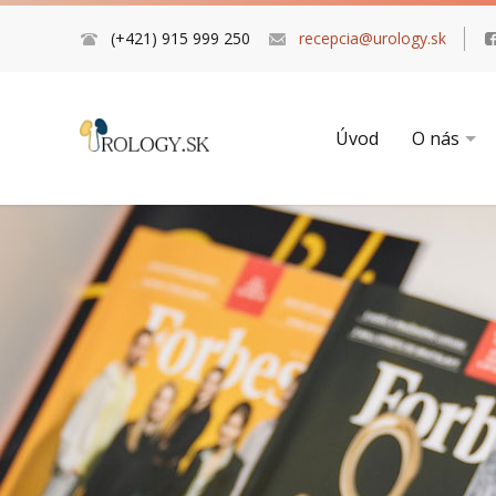
(+421) 915 999 250
recepcia@urology.sk
Úvod
O nás