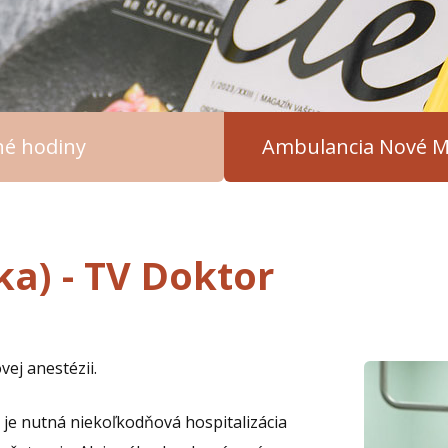
čné hodiny
Ambulancia Nové M
ka) - TV Doktor
vej anestézii.
, je nutná niekoľkodňová hospitalizácia