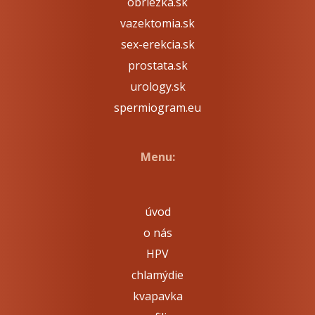
obriezka.sk
vazektomia.sk
sex-erekcia.sk
prostata.sk
urology.sk
spermiogram.eu
Menu:
úvod
o nás
HPV
chlamýdie
kvapavka