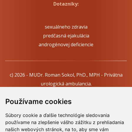
Dotazníky:
sexuálneho zdravia
predčasná ejakulácia
androgénovej deficiencie
c) 2026 - MUDr. Roman Sokol, PhD., MPH - Privátna
urologická ambulancia.
Webdesign:
Tomáš Levčík
pre RSbros.
Používame cookies
Informačná povinnosť -
Ochrana osobných údajov v
Súbory cookie a ďalšie technológie sledovania
podmienkach prevádzkovateľa.
používame na zlepšenie vášho zážitku z prehliadania
Používame cookies -
nastavenie cookies.
našich webových stránok, na to, aby sme vám