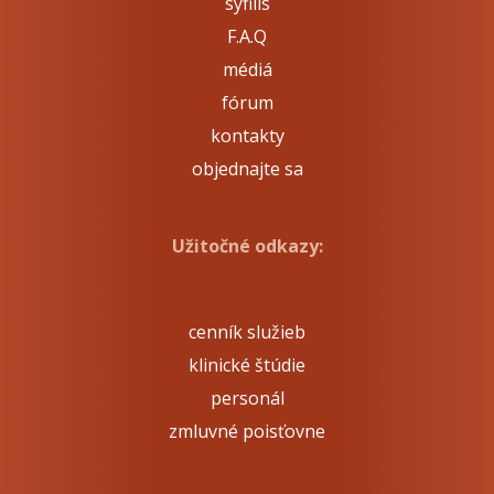
syfilis
F.A.Q
médiá
fórum
kontakty
objednajte sa
Užitočné odkazy:
cenník služieb
klinické štúdie
personál
zmluvné poisťovne