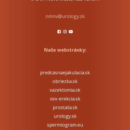
nmnv@urology.sk
Naše webstránky:
predcasnaejakulacia.sk
obriezka.sk
vazektomia.sk
sex-erekcia.sk
prostata.sk
urology.sk
spermiogram.eu