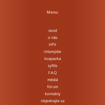
Menu:
úvod
o nás
HPV
chlamýdie
kvapavka
syfilis
F.A.Q
médiá
fórum
kontakty
objednajte sa