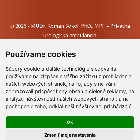
c) 2026 - MUDr. Roman Sokol, PhD., MPH - Privátna
urologická ambulancia.
Webdesign:
Tomáš Levčík
pre RSbros.
Používame cookies
Informačná povinnosť -
Ochrana osobných údajov v
Súbory cookie a ďalšie technológie sledovania
podmienkach prevádzkovateľa.
používame na zlepšenie vášho zážitku z prehliadania
Používame cookies -
nastavenie cookies.
našich webových stránok, na to, aby sme vám
zobrazovali prispôsobený obsah a cielené reklamy, na
Skopírovaním textu alebo časti textu z akejkoľvek
analýzu návštevnosti našich webových stránok a na
pochopenie toho, odkiaľ naši návštevníci prichádzajú.
stránky tohto webu a jeho umiestnením na iný web
porušíte práva MUDr. Romana Sokola, PhD., MPH, ako
OK
aj práva ďalších osôb zúčastnených na tvorbe obsahu
pre tento web.
Zmeniť moje nastavenia