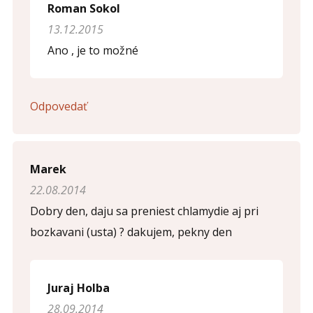
Roman Sokol
13.12.2015
Opíšte prvé 4 písmená zo slova "
pohlavné
" (
*
):
Ano , je to možné
Odpovedať
Marek
22.08.2014
Dobry den, daju sa preniest chlamydie aj pri
bozkavani (usta) ? dakujem, pekny den
Juraj Holba
28.09.2014