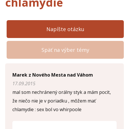
chlamydie
Napíšte otázku
Späť na výber témy
Napíšte otázku
Marek z Nového Mesta nad Váhom
17.09.2015
Meno (
*
)
mal som nechránený orálny styk a mám pocit,
že niečo nie je v poriadku , môžem mať
chlamydie : sex bol vo whirpoole
Komentár (
*
)