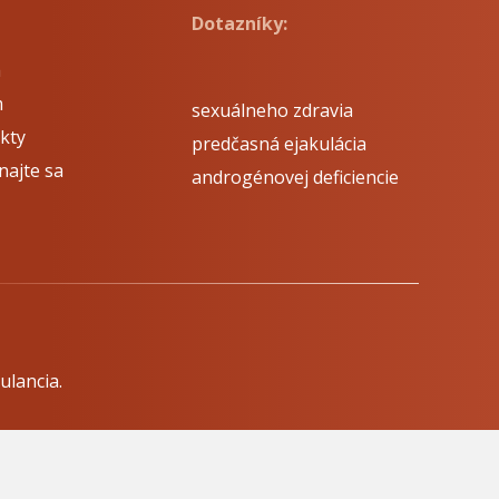
Dotazníky:
á
m
sexuálneho zdravia
kty
predčasná ejakulácia
najte sa
androgénovej deficiencie
ulancia.
dzkovateľa.