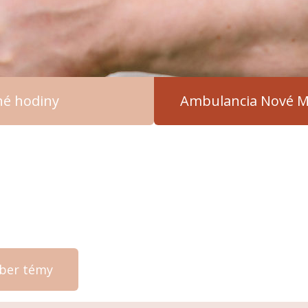
čné hodiny
Ambulancia Nové M
ýber témy