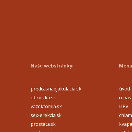
Naše webstránky:
Menu
predcasnaejakulacia.sk
úvod
obriezka.sk
o nás
vazektomia.sk
HPV
sex-erekcia.sk
chlam
prostata.sk
kvap