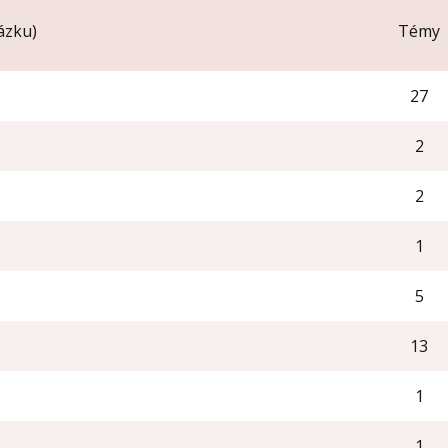
ázku)
Témy
27
2
2
1
5
(
*
):
13
1
1