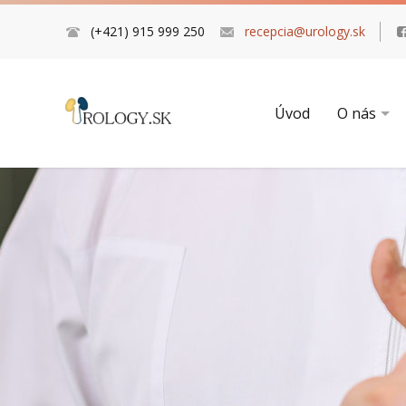
(+421) 915 999 250
recepcia@urology.sk
Úvod
O nás