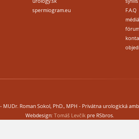
urology.sk
syfilis
spermiogram.eu
F.A.Q
médi
fóru
konta
objed
 - MUDr. Roman Sokol, PhD., MPH - Privátna urologická amb
Webdesign:
Tomáš Levčík
pre RSbros.
 povinnosť -
Ochrana osobných údajov v podmienkach prevá