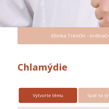
Klinika Trenčín - ordina
Chlamýdie
Vytvorte tému
Späť na v