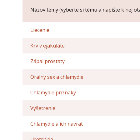
Názov témy (
Názov témy (vyberte si tému a napíšte k nej ot
*
):
Liecenie
Meno (
*
):
Krv v ejakuláte
Zápal prostaty
Správa
Oralny sex a chlamydie
Chlamydie príznaky
Opíšte prvé 4 písmená zo slova "
andropauza
" 
Vyšetrenie
Chlamydie a ich navrat
Uretritida