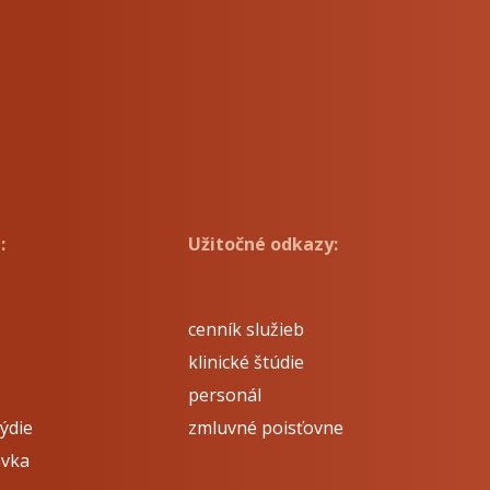
:
Užitočné odkazy:
cenník služieb
klinické štúdie
personál
ýdie
zmluvné poisťovne
avka