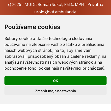
c) 2026 - MUDr. Roman Sokol, PhD., MPH - Privátna
urologická ambulancia.
Webdesign:
Tomáš Levčík
pre RSbros.
Používame cookies
Informačná povinnosť -
Ochrana osobných údajov v
Súbory cookie a ďalšie technológie sledovania
podmienkach prevádzkovateľa.
používame na zlepšenie vášho zážitku z prehliadania
Používame cookies -
nastavenie cookies.
našich webových stránok, na to, aby sme vám
zobrazovali prispôsobený obsah a cielené reklamy, na
Skopírovaním textu alebo časti textu z akejkoľvek
analýzu návštevnosti našich webových stránok a na
pochopenie toho, odkiaľ naši návštevníci prichádzajú.
stránky tohto webu a jeho umiestnením na iný web
porušíte práva MUDr. Romana Sokola, PhD., MPH, ako
OK
aj práva ďalších osôb zúčastnených na tvorbe obsahu
pre tento web.
Zmeniť moje nastavenia