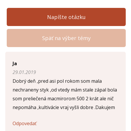
Napíšte otázku
Späť na výber témy
Napíšte otázku
Ja
29.01.2019
Meno (
*
)
Dobrý deň ,pred asi pol rokom som mala
nechraneny styk ,od vtedy mám stale zápal bola
som preliečená macmirorom 500 2 krát ale nič
Komentár (
*
)
nepomáha ,kultivácie vraj vyšli dobre .Dakujem
Odpovedať