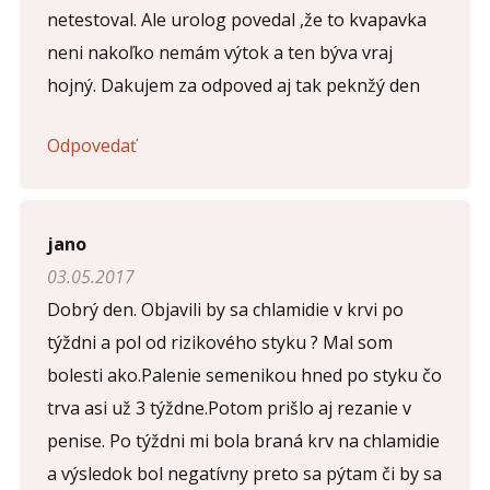
netestoval. Ale urolog povedal ,že to kvapavka
neni nakoľko nemám výtok a ten býva vraj
hojný. Dakujem za odpoved aj tak peknžý den
Odpovedať
jano
03.05.2017
Dobrý den. Objavili by sa chlamidie v krvi po
týždni a pol od rizikového styku ? Mal som
bolesti ako.Palenie semenikou hned po styku čo
trva asi už 3 týždne.Potom prišlo aj rezanie v
penise. Po týždni mi bola braná krv na chlamidie
a výsledok bol negatívny preto sa pýtam či by sa