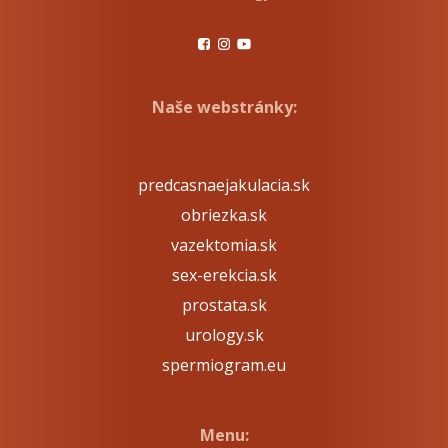
Naše webstránky:
predcasnaejakulacia.sk
obriezka.sk
vazektomia.sk
sex-erekcia.sk
prostata.sk
urology.sk
spermiogram.eu
Menu: