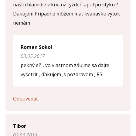
našli chlamidie v krvi už týždeň apol po styku ?
Dakujem Pripadne môžem mat kvapavku výtok
nemám
Roman Sokol
03.05.2017
pekný eň , vo vlastnom záujme sa dajte
vyšetriť , ďakujem ,s pozdravom , RS
Odpovedať
Tibor
02.06.2014