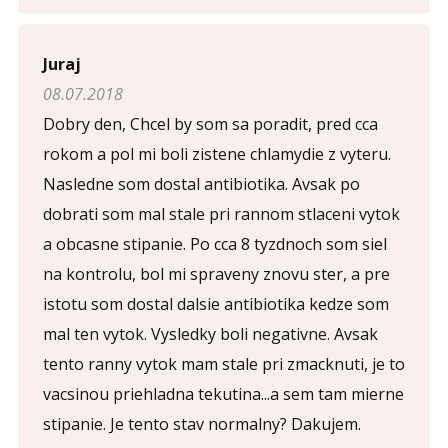
Opíšte prvé 4 písmená zo slova "
pohlavné
" (
*
):
Juraj
08.07.2018
Dobry den, Chcel by som sa poradit, pred cca
rokom a pol mi boli zistene chlamydie z vyteru.
Nasledne som dostal antibiotika. Avsak po
dobrati som mal stale pri rannom stlaceni vytok
a obcasne stipanie. Po cca 8 tyzdnoch som siel
na kontrolu, bol mi spraveny znovu ster, a pre
istotu som dostal dalsie antibiotika kedze som
mal ten vytok. Vysledky boli negativne. Avsak
tento ranny vytok mam stale pri zmacknuti, je to
vacsinou priehladna tekutina...a sem tam mierne
stipanie. Je tento stav normalny? Dakujem.