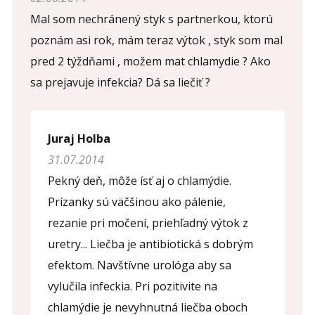
Mal som nechránený styk s partnerkou, ktorú
poznám asi rok, mám teraz výtok , styk som mal
pred 2 týždňami , možem mat chlamydie ? Ako
sa prejavuje infekcia? Dá sa liečiť ?
Juraj Holba
31.07.2014
Pekný deň, môže ísť aj o chlamýdie.
Prízanky sú väčšinou ako pálenie,
rezanie pri močení, priehľadný výtok z
uretry... Liečba je antibiotická s dobrým
efektom. Navštívne urológa aby sa
vylučila infeckia. Pri pozitivite na
chlamýdie je nevyhnutná liečba oboch