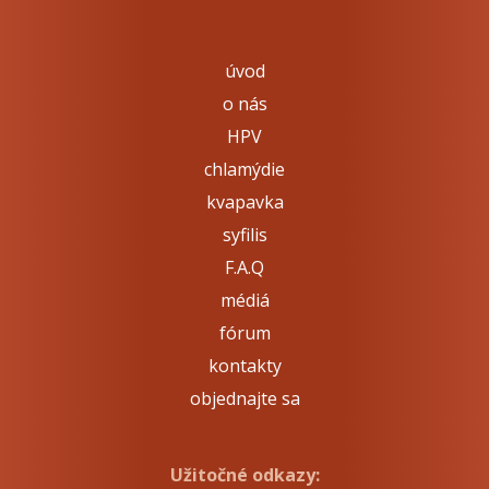
úvod
o nás
HPV
chlamýdie
kvapavka
syfilis
F.A.Q
médiá
fórum
kontakty
objednajte sa
Užitočné odkazy: