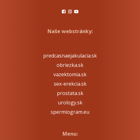
Naše webstránky:
predcasnaejakulacia.sk
obriezka.sk
vazektomia.sk
sex-erekcia.sk
prostata.sk
urology.sk
spermiogram.eu
Menu: