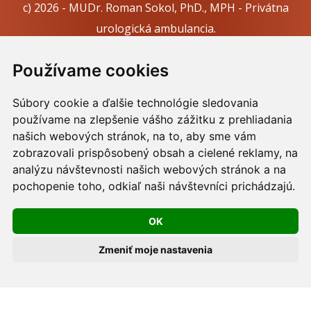
c) 2026 - MUDr. Roman Sokol, PhD., MPH - Privátna
urologická ambulancia.
Webdesign:
Tomáš Levčík
pre RSbros.
Používame cookies
Informačná povinnosť -
Ochrana osobných údajov v
Súbory cookie a ďalšie technológie sledovania
podmienkach prevádzkovateľa.
používame na zlepšenie vášho zážitku z prehliadania
Používame cookies -
nastavenie cookies.
našich webových stránok, na to, aby sme vám
zobrazovali prispôsobený obsah a cielené reklamy, na
Skopírovaním textu alebo časti textu z akejkoľvek
analýzu návštevnosti našich webových stránok a na
stránky tohto webu a jeho umiestnením na iný web
pochopenie toho, odkiaľ naši návštevníci prichádzajú.
porušíte práva MUDr. Romana Sokola, PhD., MPH, ako
OK
aj práva ďalších osôb zúčastnených na tvorbe obsahu
pre tento web.
Zmeniť moje nastavenia