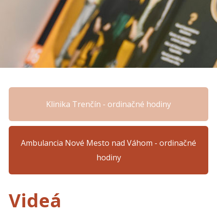
Klinika Trenčín - ordinačné hodiny
Ambulancia Nové Mesto nad Váhom - ordinačné
hodiny
Videá