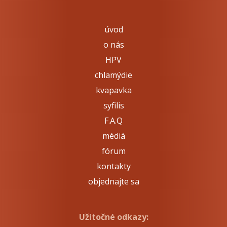
úvod
o nás
HPV
chlamýdie
kvapavka
syfilis
F.A.Q
médiá
fórum
kontakty
objednajte sa
Užitočné odkazy: