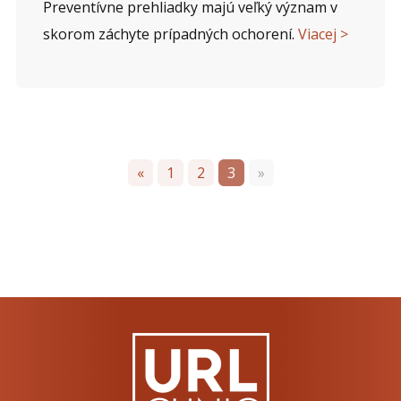
Preventívne prehliadky majú veľký význam v
skorom záchyte prípadných ochorení.
Viacej >
«
1
2
3
»